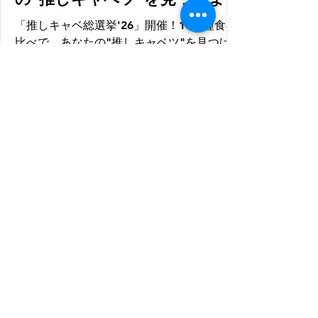
う】2026年8月21～23日
「推しキャベ総選挙'26」開催！10品種食べ
比べで、あなたの"推しキャベツ"を見つけ
よう 「キャベツって、どれも同じだと思っ
ていませんか？」 実は、品種が違うだけ
で、甘さ・やわらかさ・みずみずしさ・シ
ャキシャキ感は驚くほど変わります。 全国
有数のキャベツ産地・群馬県嬬恋村の農産
物直売所「あさまのいぶき」では、2026年8
月21日（金）から23日（日）までの3日間、
「推しキャベ総選挙'26」を開催します。 若
手農家が厳選した10品種の嬬恋キャベツを
一度に食べ比べできる、今年初開催の体験
型イベントです。 【若手農家が本気で選ん
だ10品種を食べ比べ】 イベントでは、その
日の朝に収穫したばかりの新鮮なキャベツ
を、ざく切りのシンプルなスタイルでご用
意。 余計な味付けをしないからこそ、それ
ぞれの品種が持つ個性をダイレクトに感じ