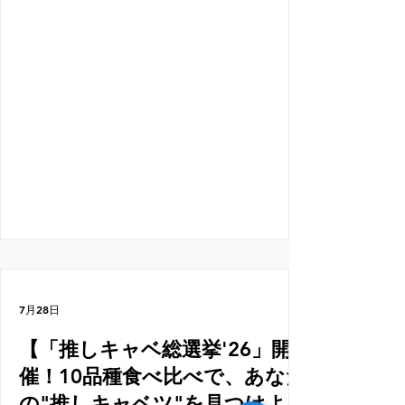
了 ＜場所＞嬬恋村農産物等直売所あさまの
いぶき（0279-82-1283） --- 🌽 朝採れとう
もろこし詰め放題 1,000円（税込） その日
の朝に収穫した新鮮なとうもろこしを、お
得に詰め放題！ 複数の品種を自由に組み合
わせて詰められるので、いろいろな味わい
をご自宅でもお楽しみいただけます。 --- 🌽
品種別とうもろこし試食 品種ごとの食べ比
べ試食をご用意します。 とうもろこしは品
種によって、甘さや食感、風味がそれぞれ
異なります。 ぜひ食べ比べながら、あなた
のお気に入りの品種を見つけてみてくださ
い。 --- 朝採れならではのみずみずしさと甘
さを味わえる、特別企画です。 旬のとうも
ろこしを楽しみに、ぜひあさまのいぶきへ
7月28日
お越しください。 ※数量限定のため、なく
【「推しキャベ総選挙'26」開
なり次第終了となります。
催！10品種食べ比べで、あなた
の"推しキャベツ"を見つけよ