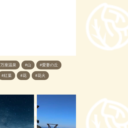
#万座温泉
#山
#愛妻の丘
#紅葉
#花
#花火