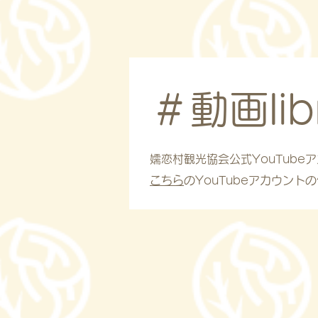
​＃動画lib
嬬恋村観光協会公式YouTub
こちら
のYouTubeアカウン