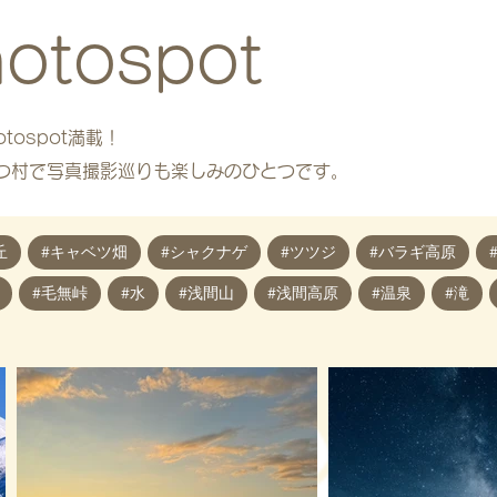
tospot
ospot満載！
持つ村で写真撮影巡りも楽しみのひとつです。
丘
#キャベツ畑
#シャクナゲ
#ツツジ
#バラギ高原
#毛無峠
#水
#浅間山
#浅間高原
#温泉
#滝