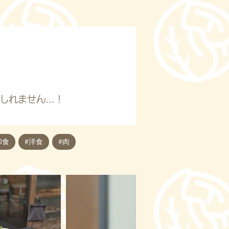
しれません…！
和食
#洋食
#肉