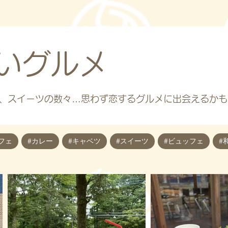
ごいグルメ
、スイーツの数々…思わず恋するグルメに出会えるかも
フェ
#カレー
#キャベツ
#スイーツ
#ビュッフェ
#