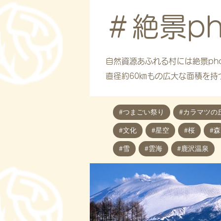
＃絶景pho
自然資源あふれる村には絶景phot
​直径約60㎞もの広大な面積を
#つまごい祭り
#カラマツの
#文化
#星空
#桜
#森
#雪
#雲海
#鹿沢温泉