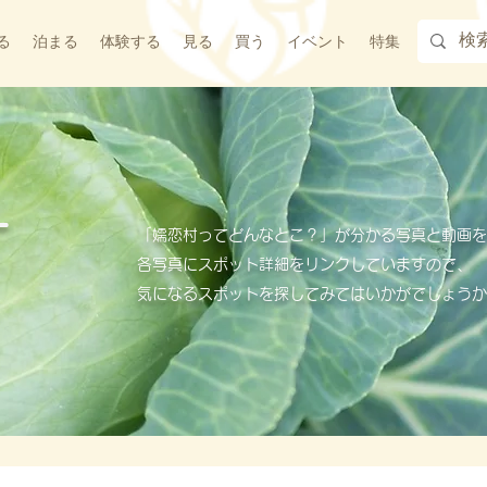
る
泊まる
体験する
見る
買う
イベント
特集
ー
「嬬恋村ってどんなとこ？」が分かる写真と動画を
各写真にスポット詳細をリンクしていますので、
気になるスポットを探してみてはいかがでしょうか