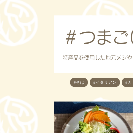
​＃つま
特産品を使用した地元メシや
#そば
#イタリアン
#カ