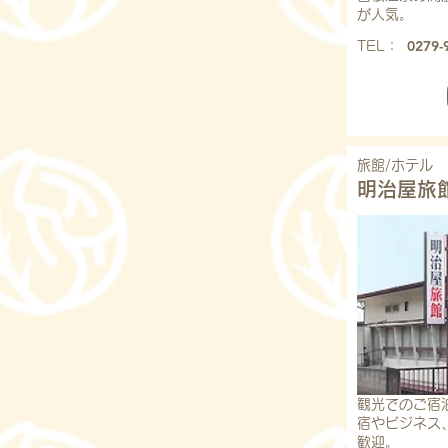
が人気。
0279-
​TEL：
旅館/ホテル
明治屋旅
観光でのご宿
宿やビジネス
歓迎。