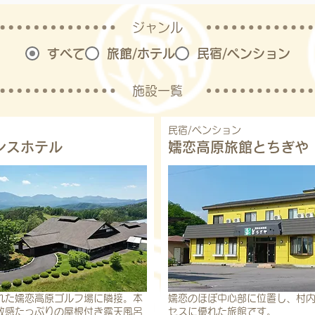
ジャンル
すべて
旅館/ホテル
民宿/ペンション
施設一覧
民宿/ペンション
ンスホテル
嬬恋高原旅館とちぎや
れた嬬恋高原ゴルフ場に隣接。本
嬬恋のほぼ中心部に位置し、村
放感たっぷりの屋根付き露天風呂
セスに優れた旅館です。