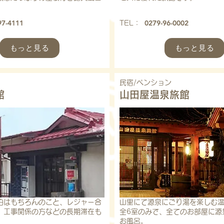
97-4111
0279-96-0002
​TEL：
もっと見る
もっと見る
民宿/ペンション
館
山田屋温泉旅館
泊はもちろんのこと、レジャー合
山里にて源泉にごり湯を楽しむ
、工事関係の方などの長期滞在も
全6室のみで、全てのお部屋に源
お風呂。