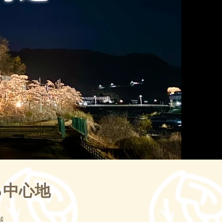
る中心地
。
域。