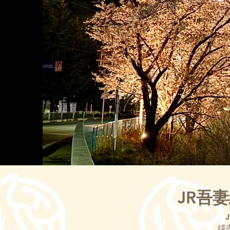
JR吾
嬬