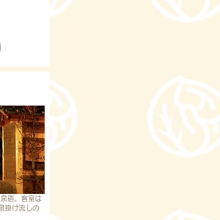
温泉宿。客室は
泉掛け流しの