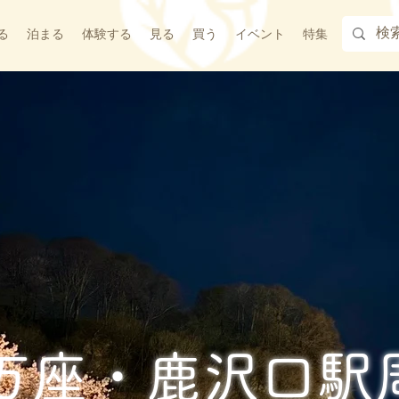
る
泊まる
体験する
見る
買う
イベント
特集
R万座・鹿沢口駅