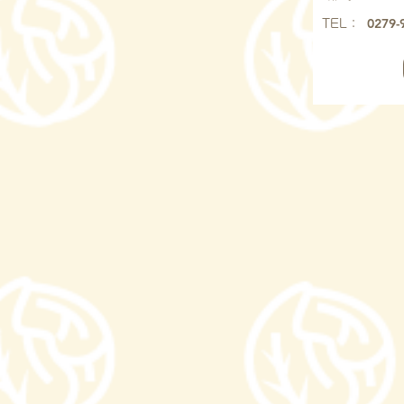
0279-
​TEL：