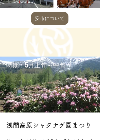
安市について
​時期：5月上旬～中旬
浅間高原シャクナゲ園まつり