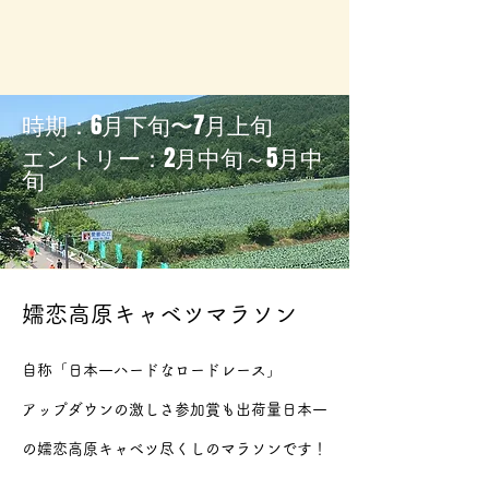
​時期：6月下旬〜7月上旬
​エントリー：2月中旬～5月中
旬
嬬恋高原キャベツマラソン
自称「日本一ハードなロードレース」
アップダウンの激しさ参加賞も出荷量日本一
の嬬恋高原キャベツ尽くしのマラソンです！