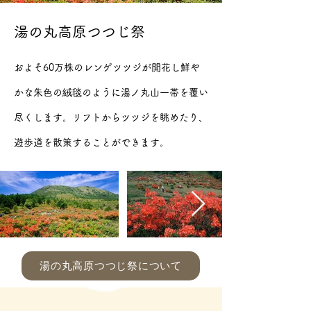
湯の丸高原つつじ祭
およそ60万株のレンゲツツジが開花し鮮や
かな朱色の絨毯のように湯ノ丸山一帯を覆い
尽くします。
リフトからツツジを眺めたり、
遊歩道を散策することができます。
湯の丸高原つつじ祭について