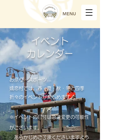
MENU
イベント
​カレンダー
お祭り・スポーツ…
嬬恋村では、春・夏・秋・冬と四季
折々のイベントが楽しめます。
※イベントの日付は急遽変更の可能性
がございます。
​ あらかじめご了承くださいますよう