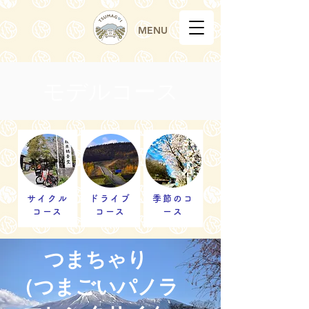
MENU
モデルコース
サイクル
ドライブ
季節のコ
コース
コース
ース
​つまちゃり
（つまごいパノラ