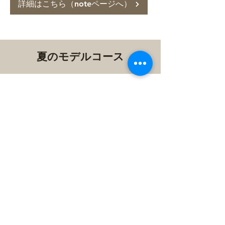
詳細はこちら（noteページへ）
夏のモデルコース
避暑リゾート嬬恋で”涼”を感じ
る、「石樋の滝」でマイナスイオ
ンをたっぷり浴びようコース