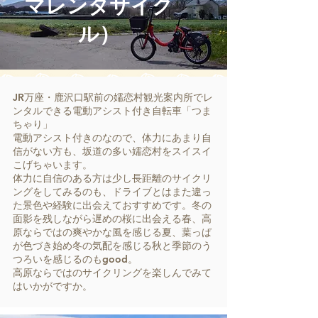
マレンタサイク
ル）
JR万座・鹿沢口駅前の嬬恋村観光案内所​でレ
ンタルできる電動アシスト付き自転車「つま
ちゃり」
電動アシスト付きのなので、体力にあまり自
信がない方も、坂道の多い嬬恋村をスイスイ
こげちゃいます。
体力に自信のある方は少し長距離のサイクリ
ングをしてみるのも、ドライブとはまた違っ
た景色や経験に出会えておすすめです。冬の
面影を残しながら遅めの桜に出会える春、高
原ならではの爽やかな風を感じる夏、葉っぱ
が色づき始め冬の気配を感じる秋と季節のう
つろいを感じるのもgood。
高原ならではのサイクリングを楽しんでみて
はいかがですか。​