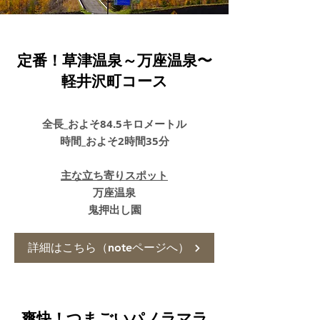
定番！
草津温泉～万座温泉〜
軽井沢町コース
全長_およそ84.5キロメートル
時間_およそ2時間35分
主な立ち寄りスポット
万座温泉
鬼押出し園
詳細はこちら（noteページへ）
爽快！
つまごい
パノラマラ