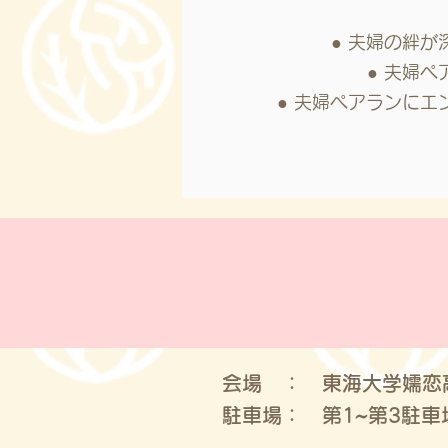
● 夫婦の絆
● 夫婦
● 夫婦ペアランに
会場 ： 東海大学嬬恋高
​ 駐車場： 第1~第3駐車