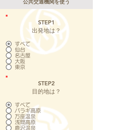
公共交通機関を使う
STEP1
​出発地は？
すべて
仙台
名古屋
大阪
東京
STEP2
​目的地は？
すべて
バラギ高原
万座温泉
浅間高原
鹿沢温泉