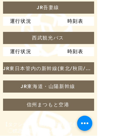
JR吾妻線
運行状況
時刻表
西武観光バス
運行状況
時刻表
JR東日本管内の新幹線(東北/秋田/山形/北陸/上越新幹線)
JR東海道・山陽新幹線
信州まつもと空港
【タクシー-浅白観光自動車株式会社】
◯嬬恋営業所(0279-97-2424)