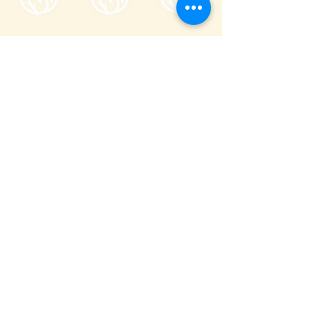
一般社団法人嬬恋村観光協会
〒377-1524
710-136
群馬県吾妻郡嬬恋村鎌原
窓口営業時間
8:30～17:00
_
年末年始(12/29〜1/3)を除き年中無休
(
0279-97-3721
観光案内)
(
080-9982-3817
事務局)
info@tsumagoi-kankou.jp
© Tsumagoi Tourism Information Office.