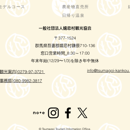
モデルコース
農産物直売所
日帰り温泉
一般社団法人嬬恋村観光協会
〒377-1524
710-136
群馬県吾妻郡嬬恋村鎌原
窓口営業時間
8:30～17:00
_
年末年始(12/29〜1/3)を除き年中無休
info@tsumagoi-kankou.
0279-97-3721
観光案内)
080-9982-3817
事務局)
© Tsumagoi Tourism Information Office.