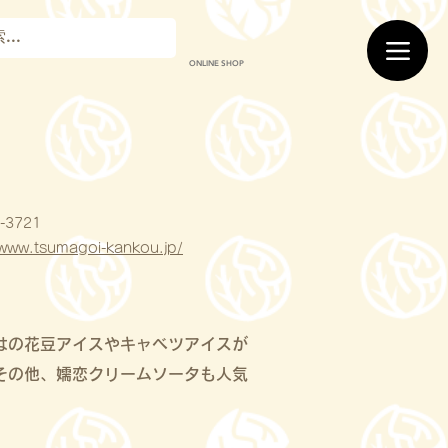
ONLINE SHOP
-3721
/www.tsumagoi-kankou.jp/
はの花豆アイスやキャベツアイスが
その他、嬬恋クリームソータも人気