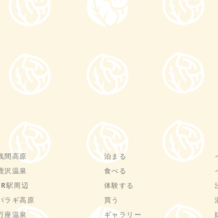
浅間高原
泊まる
鹿沢温泉
食べる
JR駅周辺
体験する
バラギ高原
買う
万座温泉
ギャラリー