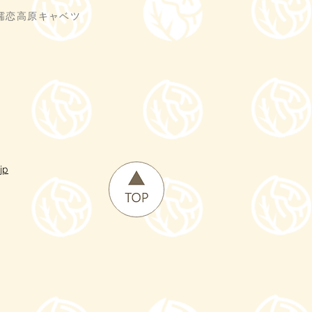
嬬恋高原キャベツ
jp