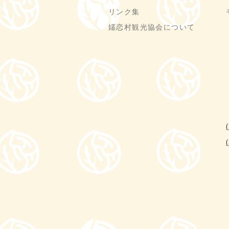
リンク集
嬬恋村観光協会について
(
(