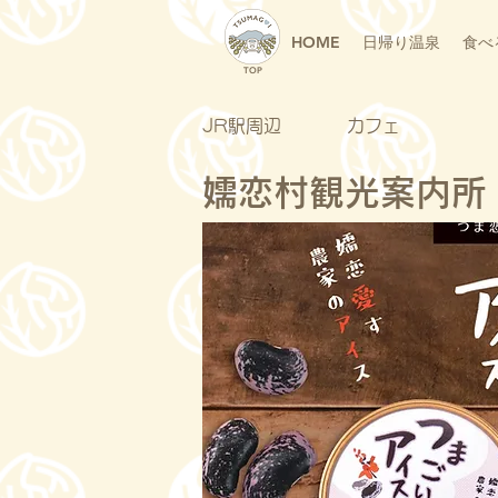
HOME
日帰り温泉
食べ
TOP
JR駅周辺
カフェ
嬬恋村観光案内所