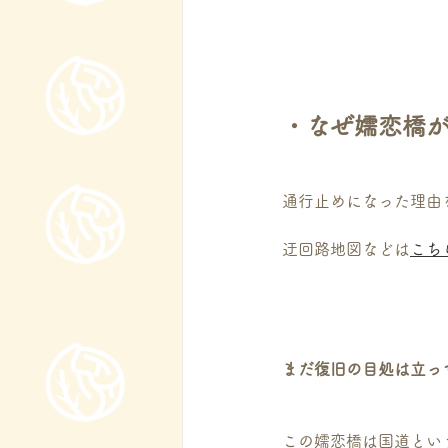
・なぜ嬬恋橋
通行止めになった理由
迂回路地図などは
こち
まだ復旧の目処は立っ
この嬬恋橋は国道とい