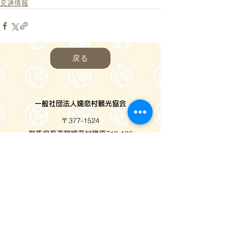
交通情報
戻る
一般社団法人嬬恋村観光協会
〒377-1524
710-136
群馬県吾妻郡嬬恋村鎌原
窓口営業時間
8:30～17:00
_
年末年始(12/29〜1/3)を除き年中無休
(
0279-97-3721
観光案内)
(
080-9982-3817
事務局)