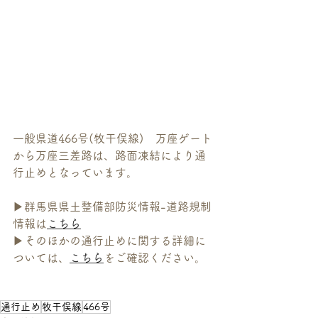
一般県道466号(牧干俣線)　万座ゲート
から万座三差路は、路面凍結により通
行止めとなっています。
▶群馬県県土整備部防災情報-道路規制
情報は
こちら
▶そのほかの通行止めに関する詳細に
ついては、
こちら
をご確認ください。
通行止め
牧干俣線
466号