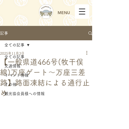
MENU
記事
全ての記事
2025年11月3日
全ての記事
【一般県道466号(牧干俣
交通情報
線)万座ゲート～万座三差
イベント情報
路】路面凍結による通行止
その他
め
観光協会員様への情報