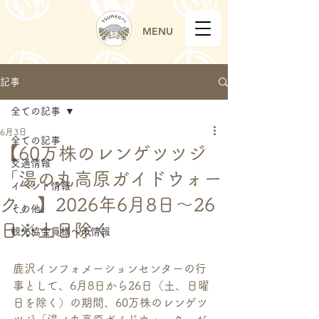
MENU
記事
全ての記事
6月3日
全ての記事
【60万株のレンゲツツジ
交通情報
「湯の丸高原ガイドウォー
イベント情報
ク」】2026年6月8日～26
その他
日※土日除く
観光協会員様への情報
鹿沢インフォメーションセンターの行
事として、6月8日から26日（土、日曜
日を除く）の期間、60万株のレンゲツ