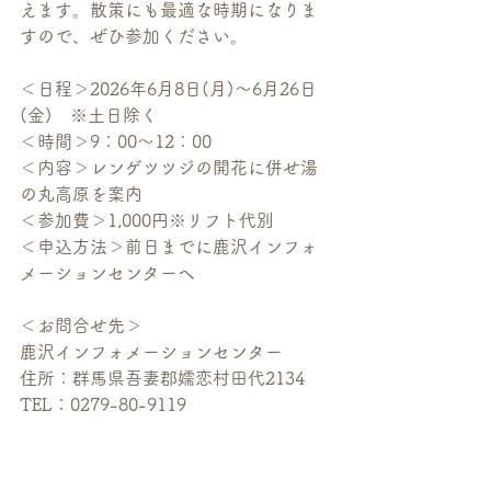
えます。散策にも最適な時期になりま
すので、ぜひ参加ください。
＜日程＞2026年6月8日(月)～6月26日
(金)　※土日除く
＜時間＞9：00～12：00
＜内容＞レンゲツツジの開花に併せ湯
の丸高原を案内
＜参加費＞1,000円※リフト代別
＜申込方法＞前日までに鹿沢インフォ
メーションセンターへ
＜お問合せ先＞
鹿沢インフォメーションセンター
住所：群馬県吾妻郡嬬恋村
田代2134
TEL：0279-80-9119