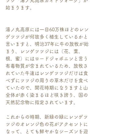
ツジ「湯ノ丸高原ガイドウォーク」が
始まります。
湯ノ丸高原には一目60万株ほどのレン
ゲツツジが何故多く植生しているかと
言いますと、明治37年に牛の放牧が始
まり、レンゲツツジには（花、葉、
根、蜜）にはロードジャポニンと言う
有毒物質が含まれているため、放牧さ
れていた牛達はレンゲツツジだけは食
べずにツツジの周りの草木だけを食べ
ていたので、開花時期になりますと山
全体が赤く染まるほど咲き誇り、国の
天然記念物に指定されています。
これからの時期、新緑の緑にレンゲツ
ツジのオレンジ色の花がアクセントに
なって、とても鮮やかなシーズンを迎