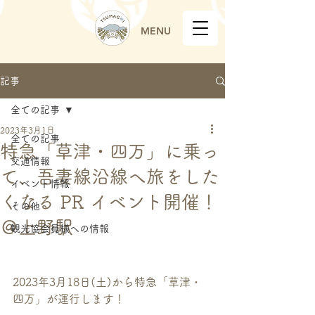
MENU
記事
全ての記事
2023年3月1日
全ての記事
特急「草津・四万」に乗っ
交通情報
て、吾妻線沿線へ旅をした
イベント情報
くなる PR イベント開催！
その他
＠上野駅
観光協会員様への情報
2023年3月18日(土)から特急「草津・
四万」が運行します！