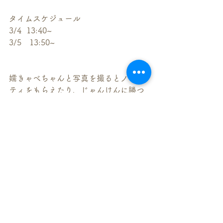
タイムスケジュール
3/4  13:40~
3/5　13:50~
嬬きゃべちゃんと写真を撮るとノベル
ティをもらえたり、じゃんけんに勝つ
と豪華景品ももらえるかも！！
会いにきてね♪
◆嬬恋の特産品販売もあります。
嬬恋村ブースでは、花豆の甘納豆や、
キャベツサイダー、嬬恋野菜のピクル
スなど特産品も販売してます。