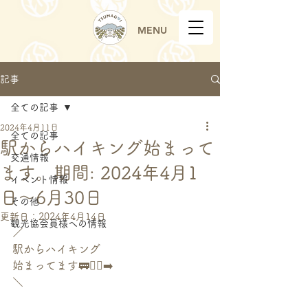
MENU
記事
全ての記事
2024年4月11日
全ての記事
駅からハイキング始まって
交通情報
ます。期間: 2024年4月1
イベント情報
日〜6月30日
その他
更新日：
2024年4月14日
観光協会員様への情報
／
駅からハイキング
始まってます🚃🏃‍♂️‍➡️
＼