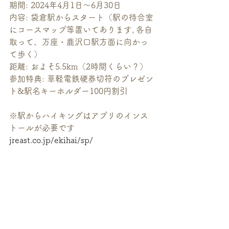
期間: 2024年4月1日〜6月30日
内容: 袋倉駅からスタート（駅の待合室
にコースマップ等置いてあります｡各自
取って、万座・鹿沢口駅方面に向かっ
て歩く）
距離: およそ5.5km（2時間くらい？）
参加特典: 草軽電鉄硬券切符のプレゼン
ト&駅名キーホルダー100円割引
※駅からハイキングはアプリのインス
トールが必要です
jreast.co.jp/ekihai/sp/