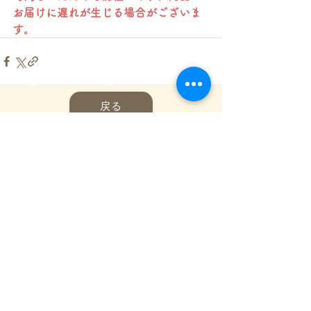
お届けに遅れが生じる場合がございま
す。
戻る
一般社団法人嬬恋村観光協会
〒377-1524
710-136
群馬県吾妻郡嬬恋村鎌原
窓口営業時間
8:30～17:00
_
年末年始(12/29〜1/3)を除き年中無休
(
0279-97-3721
観光案内)