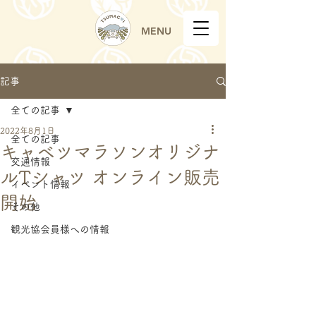
MENU
記事
全ての記事
2022年8月1日
全ての記事
キャベツマラソンオリジナ
交通情報
ルTシャツ オンライン販売
イベント情報
開始
その他
観光協会員様への情報