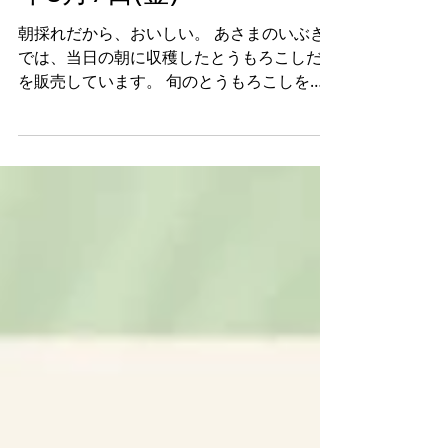
年8月7日(金)
朝採れだから、おいしい。 あさまのいぶき
では、当日の朝に収穫したとうもろこしだけ
を販売しています。 旬のとうもろこしをも
っと楽しんでいただける特別イベントを開
催！ ＜開催日＞2026年8月7日(金) ＜営業時
間＞9：00～16：00 ※無くなり次第終了
＜場所＞嬬恋村農産物等直売所あさまのいぶ
き（0279-82-1283） --- 🌽 朝採れとうもろこ
し詰め放題 1,000円（税込） その日の朝に収
穫した新鮮なとうもろこしを、お得に詰め放
題！ 複数の品種を自由に組み合わせて詰め
られるので、いろいろな味わいをご自宅でも
お楽しみいただけます。 --- 🌽 品種別とうも
ろこし試食 品種ごとの食べ比べ試食をご用
意します。 とうもろこしは品種によって、
甘さや食感、風味がそれぞれ異なります。