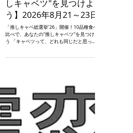
べ比べで、あなたの"推
しキャベツ"を見つけよ
う】2026年8月21～23日
「推しキャベ総選挙'26」開催！10品種食べ
比べで、あなたの"推しキャベツ"を見つけよ
う 「キャベツって、どれも同じだと思って
いませんか？」 実は、品種が違うだけで、
甘さ・やわらかさ・みずみずしさ・シャキシ
ャキ感は驚くほど変わります。 全国有数の
キャベツ産地・群馬県嬬恋村の農産物直売所
「あさまのいぶき」では、2026年8月21日
（金）から23日（日）までの3日間、「推し
キャベ総選挙'26」を開催します。 若手農家
が厳選した10品種の嬬恋キャベツを一度に
食べ比べできる、今年初開催の体験型イベン
トです。 【若手農家が本気で選んだ10品種