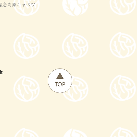
嬬恋高原キャベツ
jp