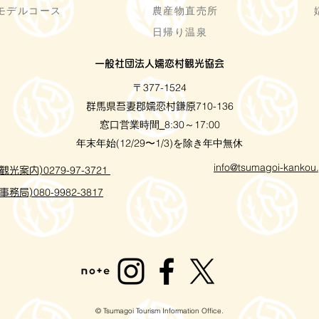
モデルコース
農産物直売所
日帰り温泉
一般社団法人嬬恋村観光協会
〒377-1524
710-136
群馬県吾妻郡嬬恋村鎌原
窓口営業時間
8:30～17:00
_
年末年始(12/29〜1/3)を除き年中無休
info@tsumagoi-kankou.
0279-97-3721
観光案内)
080-9982-3817
事務局)
© Tsumagoi Tourism Information Office.