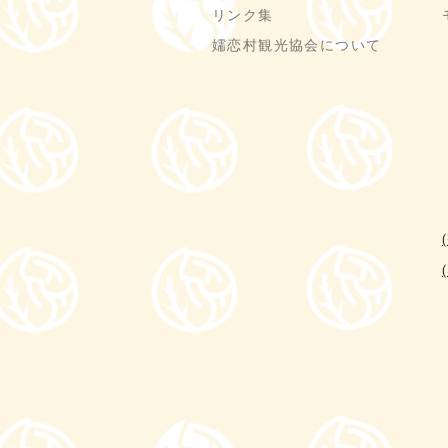
リンク集
嬬恋村観光協会について
(
(