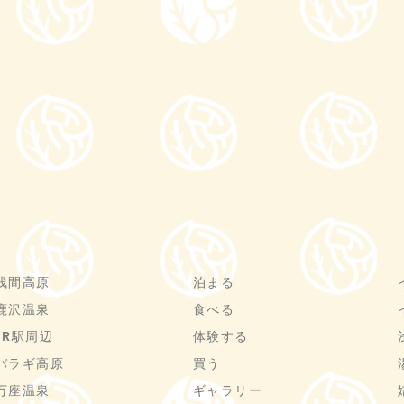
浅間高原
泊まる
鹿沢温泉
食べる
JR駅周辺
体験する
バラギ高原
買う
万座温泉
ギャラリー