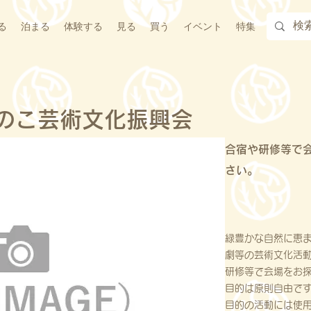
る
泊まる
体験する
見る
買う
イベント
特集
のこ芸術文化振興会
合宿や研修等で
さい。
緑豊かな自然に恵
劇等の芸術文化活
研修等で会場をお
目的は原則自由で
目的の活動には使用