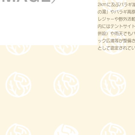
2kmに及ぶバラギ
の湯」やバラギ高
レジャーや野外活
内にはテントサイ
併設）や雨天でも
ック広場等が整備
として認定されて