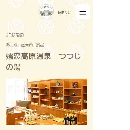
MENU
JR駅周辺
お土産, 直売所, 食品
嬬恋高原温泉 つつじ
の湯