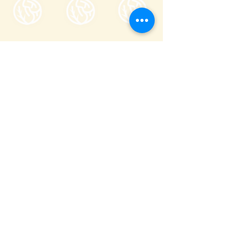
一般社団法人嬬恋村観光協会
〒377-1524
710-136
群馬県吾妻郡嬬恋村鎌原
窓口営業時間
8:30～17:00
_
年末年始(12/29〜1/3)を除き年中無休
(
0279-97-3721
観光案内)
(
080-9982-3817
事務局)
info@tsumagoi-kankou.jp