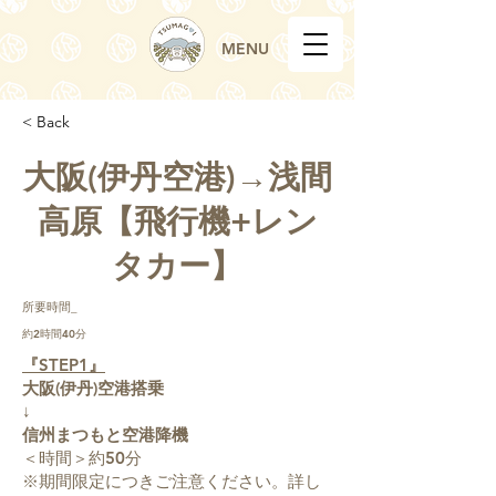
MENU
< Back
大阪(伊丹空港)→浅間
高原【飛行機+レン
タカー】
所要時間_
約2時間40分
『STEP1』
大阪(伊丹)空港搭乗
↓
信州まつもと空港降機
＜時間＞約50分
※期間限定につきご注意ください。詳し