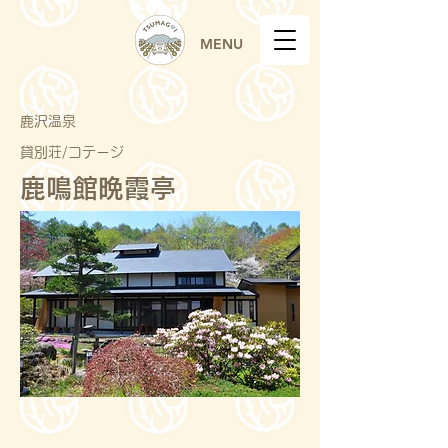
MENU
鹿沢温泉
貸別荘/コテージ
鹿鳴館晩霞亭