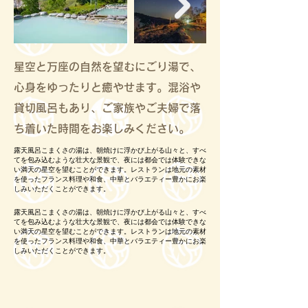
星空と万座の自然を望むにごり湯で、
心身をゆったりと癒やせます。混浴や
貸切風呂もあり、ご家族やご夫婦で落
ち着いた時間をお楽しみください。
露天風呂こまくさの湯は、朝焼けに浮かび上がる山々と、すべ
てを包み込むような壮大な景観で、夜には都会では体験できな
い満天の星空を望むことができます。レストランは地元の素材
を使ったフランス料理や和食、中華とバラエティー豊かにお楽
しみいただくことができます。
露天風呂こまくさの湯は、朝焼けに浮かび上がる山々と、すべ
てを包み込むような壮大な景観で、夜には都会では体験できな
い満天の星空を望むことができます。レストランは地元の素材
を使ったフランス料理や和食、中華とバラエティー豊かにお楽
しみいただくことができます。