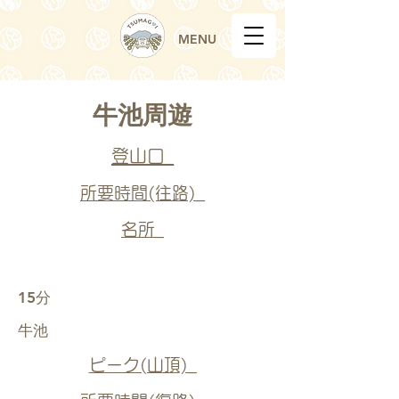
MENU
牛池周遊
登山口_
所要時間(往路)_
名所_
15分
牛池
ピーク(山頂)_