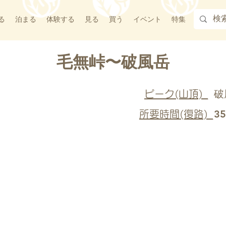
る
泊まる
体験する
見る
買う
イベント
特集
毛無峠〜破風岳
破
ピーク(山頂)_
3
所要時間(復路)_