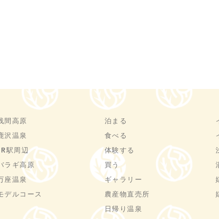
浅間高原
泊まる
鹿沢温泉
食べる
JR駅周辺
体験する
バラギ高原
買う
万座温泉
ギャラリー
モデルコース
農産物直売所
日帰り温泉