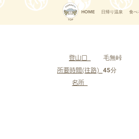
HOME
日帰り温泉
食べ
TOP
毛無峠
登山口_
45分
所要時間(往路)_
名所_