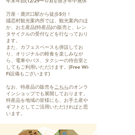
年末年始(12/29〜1/3)を除き年中無休
万座・鹿沢口駅から徒歩5分！
嬬恋村観光案内所では、観光案内のほ
か、お土産品(特産品)の販売と、
レン
タサイクル
の受付などを行なっており
ます。
また、カフェスペースも併設してお
り、オリジナルの軽食を楽しみなが
ら、電車やバス、タクシーの待合室と
してもご利用いただけます。(Free Wi-
Fi設備もございます)
なお、特産品の販売を
こちら
の
オンラ
インショップでも展開しております。
​特産品を地域の皆様にも、お手土産や
ギフトとしてご活用いただければと思
います。