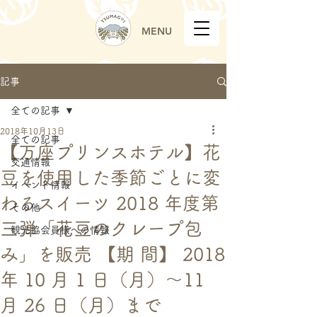
MENU
記事
全ての記事
2018年10月13日
全ての記事
【万座プリンスホテル】花
交通情報
豆を使用した季節ごとに変
イベント情報
わるスイーツ 2018 年度第
その他
三弾「花豆のクレープ包
観光協会員様への情報
み」を販売 【期 間】 2018
年 10 月 1 日（月）～11
月 26 日（月）まで