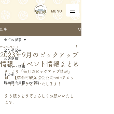
MENU
記事
全ての記事
2023年9月1日
全ての記事
2023年9月のピックアップ
交通情報
情報、イベント情報まとめ
イベント情報
9月より『毎月のピックアップ情報』
その他
は、【嬬恋村観光協会公式noteアカウ
観光協会員様への情報
ント】におまとめいたします！
引き続きどうぞよろしくお願いいたし
ます。