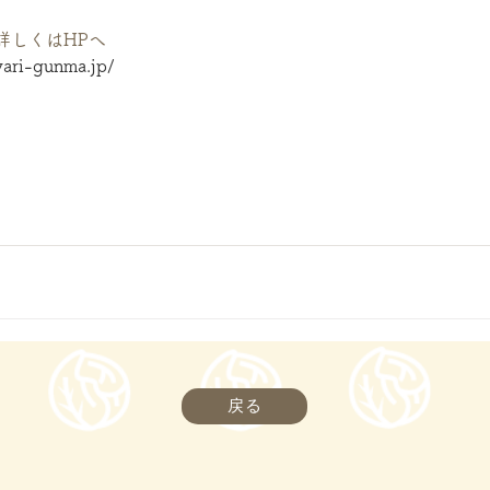
詳しくはHPへ
ari-gunma.jp/
戻る