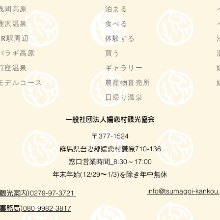
浅間高原
泊まる
鹿沢温泉
食べる
JR駅周辺
体験する
バラギ高原
買う
万座温泉
ギャラリー
モデルコース
農産物直売所
日帰り温泉
一般社団法人嬬恋村観光協会
〒377-1524
710-136
群馬県吾妻郡嬬恋村鎌原
窓口営業時間
8:30～17:00
_
年末年始(12/29〜1/3)を除き年中無休
info@tsumagoi-kankou.
0279-97-3721
観光案内)
080-9982-3817
事務局)