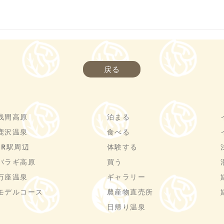
戻る
浅間高原
泊まる
鹿沢温泉
食べる
JR駅周辺
体験する
バラギ高原
買う
万座温泉
ギャラリー
モデルコース
農産物直売所
日帰り温泉