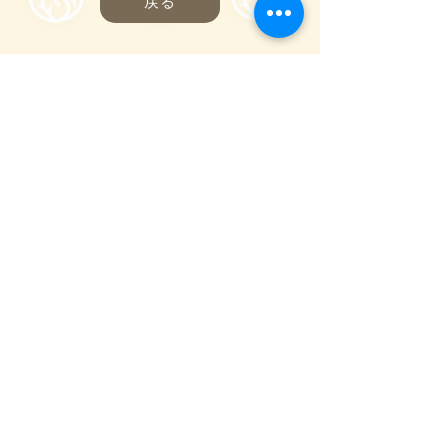
戻る
一般社団法人嬬恋村観光協会
〒377-1524
710-136
群馬県吾妻郡嬬恋村鎌原
窓口営業時間
8:30～17:00
_
年末年始(12/29〜1/3)を除き年中無休
(
0279-97-3721
観光案内)
(
080-9982-3817
事務局)
info@tsumagoi-kankou.jp
© Tsumagoi Tourism Information Office.