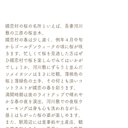
嬬恋村の桜の名所といえば、吾妻河川
敷の三原の桜並木。
嬬恋村の春は少し遅く、例年４月中旬
からゴールデンウィークの頃に桜が咲
きます。忙しくて桜を見逃した方はぜ
ひ嬬恋村で桜を楽しんでみてはいかが
でしょうか。河川敷にずらりと並んだ
ソメイヨシノはまさに壮観。薄桃色の
桜と薄緑色の土手、その何とも淡いコ
ントラストが嬬恋の春を彩ります。
満開時期は夜のライトアップで晴れや
かな春の夜を演出。河川敷での夜桜ウ
ォーキングは​身も心も洗われながら、
昼とはちがった桜の姿が楽しめます。
また、駅周辺には食事処や土産店、観