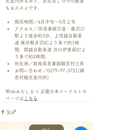
光案内所もあり、お花見しつつの散策
もおススメです。
開花時間／4月中旬～5月上旬
アクセス／JR吾妻線万座・鹿沢口
駅より徒歩約3分。上信越自動車
道 碓井軽井沢ICより車で約1時
間。関越自動車道 渋川伊香保ICよ
り車で約2時間。
所在地／群馬県吾妻郡嬬恋村三原
お問い合わせ／0279-97-3721(嬬
恋村観光案内所)
Webみちしるべ 近畿日本ツーリストの
ページは
こちら